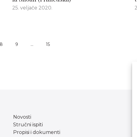
25. veljače 2020.
2
8
9
…
15
Novosti
Stručni ispiti
Propisi i dokumenti