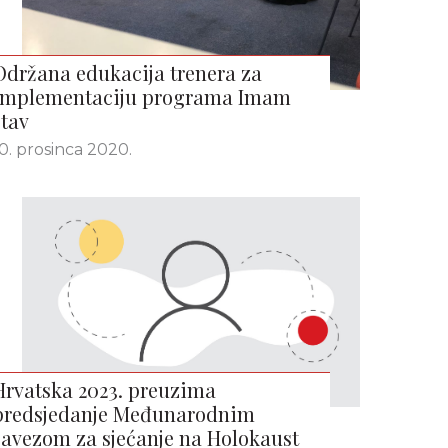
Održana edukacija trenera za
implementaciju programa Imam
stav
0. prosinca 2020.
Hrvatska 2023. preuzima
predsjedanje Međunarodnim
savezom za sjećanje na Holokaust