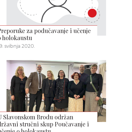
Preporuke za podučavanje i učenje
o holokaustu
9. svibnja 2020.
U Slavonskom Brodu održan
državni stručni skup Poučavanje i
učenje o holokaustu