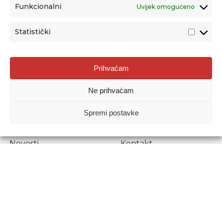
Funkcionalni
Uvijek omogućeno
Statistički
Agencija za odgoj i obrazovanje
Prihvaćam
Donje Svetice 38, 10000 Zagreb
Ne prihvaćam
MATIČNI BROJ:
1778129
OIB:
72193628411
Spremi postavke
Prenošenje sadržaja dopušteno je uz navođenje izvora.
Novosti
Kontakt
Stručni ispiti
Pristup informacijama
Propisi i dokumenti
Zaštita osobnih
podataka
Povjerljiva osoba za
unutarnje prijavljivanje
nepravilnosti
Etički povjerenik