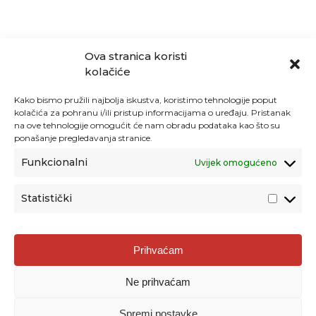
Ova stranica koristi
kolačiće
Kako bismo pružili najbolja iskustva, koristimo tehnologije poput
kolačića za pohranu i/ili pristup informacijama o uređaju. Pristanak
na ove tehnologije omogućit će nam obradu podataka kao što su
ponašanje pregledavanja stranice.
Funkcionalni
Uvijek omogućeno
Statistički
Agencija za odgoj i obrazovanje
Prihvaćam
Donje Svetice 38, 10000 Zagreb
Ne prihvaćam
MATIČNI BROJ:
1778129
OIB:
72193628411
Spremi postavke