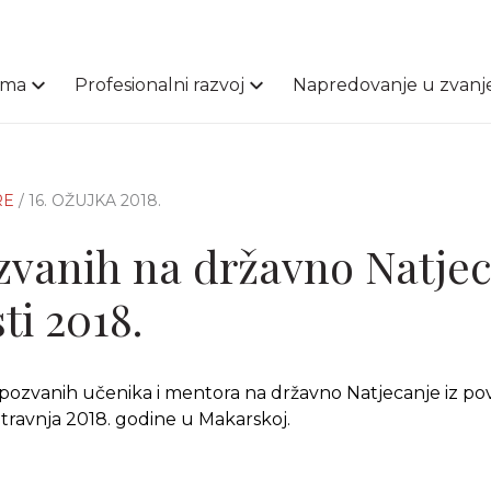
ama
Profesionalni razvoj
Napredovanje u zvanj
RE
/ 16. OŽUJKA 2018.
zvanih na državno Natje
sti 2018.
ozvanih učenika i mentora na državno Natjecanje iz povij
. travnja 2018. godine u Makarskoj.