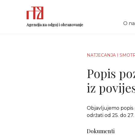
O n
Agencija za odgoj i obrazovanje
NATJECANJA I SMOT
Popis po
iz povije
Objavljujemo popis p
održati od 25. do 27
Dokumenti