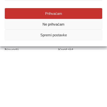
Agencija za odgoj i obrazovanje
Prihvaćam
Donje Svetice 38, 10000 Zagreb
Ne prihvaćam
MATIČNI BROJ:
1778129
OIB:
72193628411
Spremi postavke
Prenošenje sadržaja dopušteno je uz navođenje izvora.
Novosti
Kontakt
Stručni ispiti
Pristup informacijama
Propisi i dokumenti
Zaštita osobnih
podataka
Povjerljiva osoba za
unutarnje prijavljivanje
nepravilnosti
Etički povjerenik
Agencije za odgoj i
obrazovanje