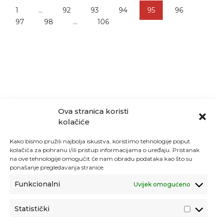
1
…
92
93
94
95
96
97
98
…
106
Ova stranica koristi
kolačiće
Kako bismo pružili najbolja iskustva, koristimo tehnologije poput
kolačića za pohranu i/ili pristup informacijama o uređaju. Pristanak
na ove tehnologije omogućit će nam obradu podataka kao što su
ponašanje pregledavanja stranice.
Funkcionalni
Uvijek omogućeno
Statistički