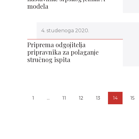
modela
4. studenoga 2020.
Priprema odgojitelja
pripravnika za polaganje
stručnog ispita
1
…
11
12
13
14
15