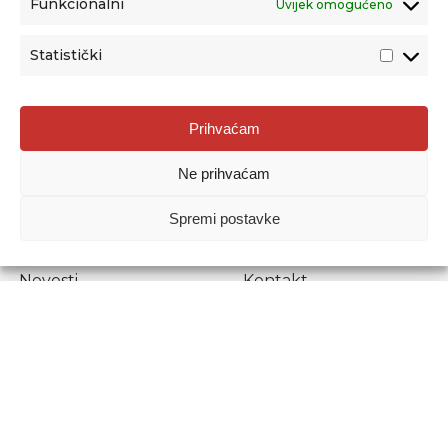
Funkcionalni
Uvijek omogućeno
Statistički
Agencija za odgoj i obrazovanje
Prihvaćam
Donje Svetice 38, 10000 Zagreb
Ne prihvaćam
MATIČNI BROJ:
1778129
OIB:
72193628411
Spremi postavke
Prenošenje sadržaja dopušteno je uz navođenje izvora.
Novosti
Kontakt
Stručni ispiti
Pristup informacijama
Propisi i dokumenti
Zaštita osobnih
podataka
Povjerljiva osoba za
unutarnje prijavljivanje
nepravilnosti
Etički povjerenik