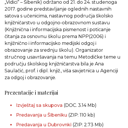
„Vidici“ – Šibenik) održano od 21. do 24. studenoga
2017. godine predstavljanje oglednih nastavnih
satova s učenicima, nastavnog područja školsko
knjižničarstvo u odgojno-obrazovnom sustavu
(Knjižnična i informacijska pismenost i poticanje
čitanja za osnovnu školu prema NPP(2006) i
knjižnično i informacijsko medijski odgoj i
obrazovanje za srednju školu). Organizator
stručnog usavršavanja na temu Metodičke teme u
području školskog knjižničarstva bila je Ana
Saulačić, prof. i dipl. knjiž., viša savjetnica u Agenciji
za odgoj i obrazovanje.
Prezentacije i materijai
Izvještaj sa skupova
(DOC. 3.14 Mb)
Predavanja u Šibeniku
(ZIP: 110 kb)
Predavanja u Dubrovnki
(ZIP: 2.73 Mb)