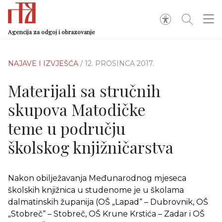
Agencija za odgoj i obrazovanje
NAJAVE I IZVJEŠĆA
/ 12. PROSINCA 2017.
Materijali sa stručnih
skupova Matodičke
teme u području
školskog knjižničarstva
Nakon obilježavanja Međunarodnog mjeseca
školskih knjižnica u studenome je u školama
dalmatinskih županija (OŠ „Lapad“ – Dubrovnik, OŠ
„Stobreč“ – Stobreč, OŠ Krune Krstića – Zadar i OŠ