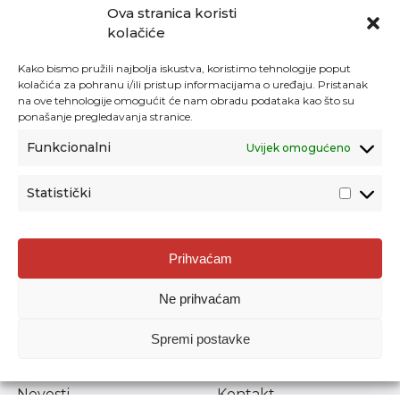
Ova stranica koristi
kolačiće
Kako bismo pružili najbolja iskustva, koristimo tehnologije poput
kolačića za pohranu i/ili pristup informacijama o uređaju. Pristanak
na ove tehnologije omogućit će nam obradu podataka kao što su
ponašanje pregledavanja stranice.
Funkcionalni
Uvijek omogućeno
Statistički
Agencija za odgoj i obrazovanje
Prihvaćam
Donje Svetice 38, 10000 Zagreb
Ne prihvaćam
MATIČNI BROJ:
1778129
OIB:
72193628411
Spremi postavke
Prenošenje sadržaja dopušteno je uz navođenje izvora.
Novosti
Kontakt