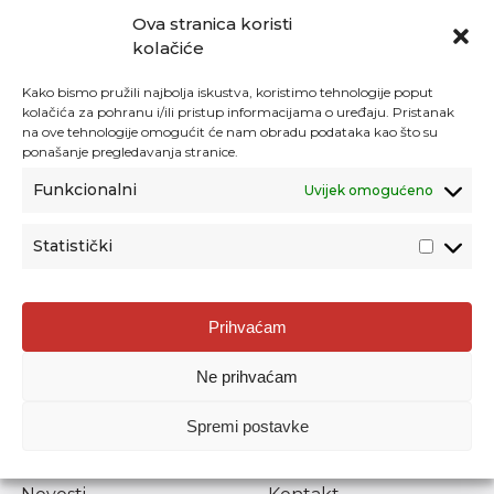
Ova stranica koristi
kolačiće
Kako bismo pružili najbolja iskustva, koristimo tehnologije poput
kolačića za pohranu i/ili pristup informacijama o uređaju. Pristanak
na ove tehnologije omogućit će nam obradu podataka kao što su
ponašanje pregledavanja stranice.
Funkcionalni
Uvijek omogućeno
Statistički
Agencija za odgoj i obrazovanje
Prihvaćam
Donje Svetice 38, 10000 Zagreb
Ne prihvaćam
MATIČNI BROJ:
1778129
OIB:
72193628411
Spremi postavke
Prenošenje sadržaja dopušteno je uz navođenje izvora.