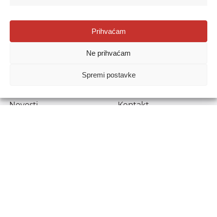
Agencija za odgoj i obrazovanje
Prihvaćam
Donje Svetice 38, 10000 Zagreb
Ne prihvaćam
MATIČNI BROJ:
1778129
OIB:
72193628411
Spremi postavke
Prenošenje sadržaja dopušteno je uz navođenje izvora.
Novosti
Kontakt
Stručni ispiti
Pristup informacijama
Propisi i dokumenti
Zaštita osobnih
podataka
Povjerljiva osoba za
unutarnje prijavljivanje
nepravilnosti
Etički povjerenik
Agencije za odgoj i
obrazovanje