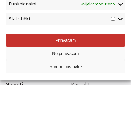
Funkcionalni
Uvijek omogućeno
Statistički
Agencija za odgoj i obrazovanje
Prihvaćam
Donje Svetice 38, 10000 Zagreb
Ne prihvaćam
MATIČNI BROJ:
1778129
OIB:
72193628411
Spremi postavke
Prenošenje sadržaja dopušteno je uz navođenje izvora.
Novosti
Kontakt
Stručni ispiti
Pristup informacijama
Propisi i dokumenti
Zaštita osobnih
podataka
Povjerljiva osoba za
unutarnje prijavljivanje
nepravilnosti
Etički povjerenik