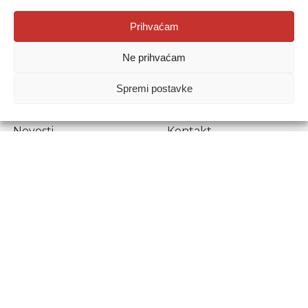
Agencija za odgoj i obrazovanje
Prihvaćam
Donje Svetice 38, 10000 Zagreb
Ne prihvaćam
MATIČNI BROJ:
1778129
OIB:
72193628411
Spremi postavke
Prenošenje sadržaja dopušteno je uz navođenje izvora.
Novosti
Kontakt
Stručni ispiti
Pristup informacijama
Propisi i dokumenti
Zaštita osobnih
podataka
Povjerljiva osoba za
unutarnje prijavljivanje
nepravilnosti
Etički povjerenik
Agencije za odgoj i
obrazovanje