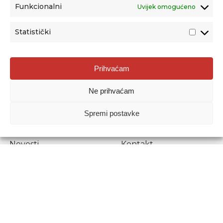
Funkcionalni
Uvijek omogućeno
Statistički
Agencija za odgoj i obrazovanje
Prihvaćam
Donje Svetice 38, 10000 Zagreb
Ne prihvaćam
MATIČNI BROJ:
1778129
OIB:
72193628411
Spremi postavke
Prenošenje sadržaja dopušteno je uz navođenje izvora.
Novosti
Kontakt
Stručni ispiti
Pristup informacijama
Propisi i dokumenti
Zaštita osobnih
podataka
Povjerljiva osoba za
unutarnje prijavljivanje
nepravilnosti
Etički povjerenik