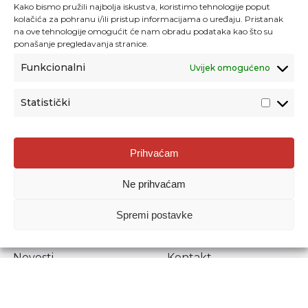
Kako bismo pružili najbolja iskustva, koristimo tehnologije poput
kolačića za pohranu i/ili pristup informacijama o uređaju. Pristanak
na ove tehnologije omogućit će nam obradu podataka kao što su
ponašanje pregledavanja stranice.
Funkcionalni
Uvijek omogućeno
Statistički
Agencija za odgoj i obrazovanje
Prihvaćam
Donje Svetice 38, 10000 Zagreb
Ne prihvaćam
MATIČNI BROJ:
1778129
OIB:
72193628411
Spremi postavke
Prenošenje sadržaja dopušteno je uz navođenje izvora.
Novosti
Kontakt
Stručni ispiti
Pristup informacijama
Propisi i dokumenti
Zaštita osobnih
podataka