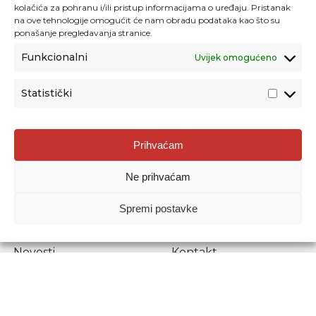
kolačića za pohranu i/ili pristup informacijama o uređaju. Pristanak
na ove tehnologije omogućit će nam obradu podataka kao što su
ponašanje pregledavanja stranice.
Funkcionalni
Uvijek omogućeno
Statistički
Agencija za odgoj i obrazovanje
Prihvaćam
Donje Svetice 38, 10000 Zagreb
Ne prihvaćam
MATIČNI BROJ:
1778129
OIB:
72193628411
Spremi postavke
Prenošenje sadržaja dopušteno je uz navođenje izvora.
Novosti
Kontakt
Stručni ispiti
Pristup informacijama
Propisi i dokumenti
Zaštita osobnih
podataka