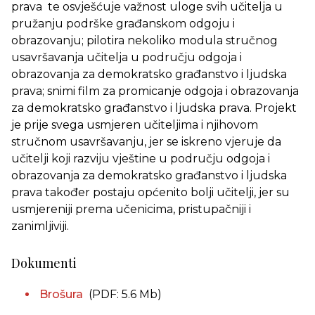
prava te osvješćuje važnost uloge svih učitelja u
pružanju podrške građanskom odgoju i
obrazovanju; pilotira nekoliko modula stručnog
usavršavanja učitelja u području odgoja i
obrazovanja za demokratsko građanstvo i ljudska
prava; snimi film za promicanje odgoja i obrazovanja
za demokratsko građanstvo i ljudska prava. Projekt
je prije svega usmjeren učiteljima i njihovom
stručnom usavršavanju, jer se iskreno vjeruje da
učitelji koji razviju vještine u području odgoja i
obrazovanja za demokratsko građanstvo i ljudska
prava također postaju općenito bolji učitelji, jer su
usmjereniji prema učenicima, pristupačniji i
zanimljiviji.
Dokumenti
Brošura
(PDF: 5.6 Mb)