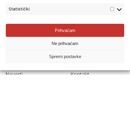
Statistički
Agencija za odgoj i obrazovanje
Prihvaćam
Donje Svetice 38, 10000 Zagreb
Ne prihvaćam
MATIČNI BROJ:
1778129
OIB:
72193628411
Spremi postavke
Prenošenje sadržaja dopušteno je uz navođenje izvora.
Novosti
Kontakt
Stručni ispiti
Pristup informacijama
Propisi i dokumenti
Zaštita osobnih
podataka
Povjerljiva osoba za
unutarnje prijavljivanje
nepravilnosti
Etički povjerenik
Agencije za odgoj i