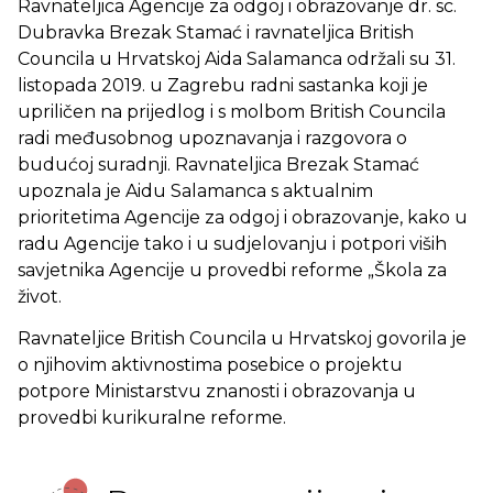
Ravnateljica Agencije za odgoj i obrazovanje dr. sc.
Dubravka Brezak Stamać i ravnateljica British
Councila u Hrvatskoj Aida Salamanca održali su 31.
listopada 2019. u Zagrebu radni sastanka koji je
upriličen na prijedlog i s molbom British Councila
radi međusobnog upoznavanja i razgovora o
budućoj suradnji. Ravnateljica Brezak Stamać
upoznala je Aidu Salamanca s aktualnim
prioritetima Agencije za odgoj i obrazovanje, kako u
radu Agencije tako i u sudjelovanju i potpori viših
savjetnika Agencije u provedbi reforme „Škola za
život.
Ravnateljice British Councila u Hrvatskoj govorila je
o njihovim aktivnostima posebice o projektu
potpore Ministarstvu znanosti i obrazovanja u
provedbi kurikuralne reforme.