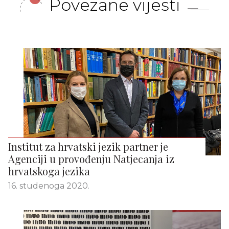
Povezane vijesti
Institut za hrvatski jezik partner je
Agenciji u provođenju Natjecanja iz
hrvatskoga jezika
16. studenoga 2020.