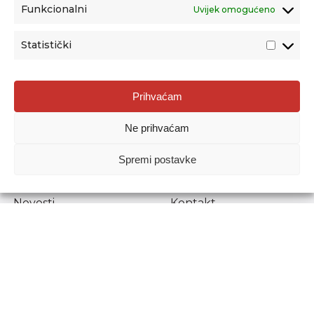
Funkcionalni
Uvijek omogućeno
Statistički
Agencija za odgoj i obrazovanje
Prihvaćam
Donje Svetice 38, 10000 Zagreb
Ne prihvaćam
MATIČNI BROJ:
1778129
OIB:
72193628411
Spremi postavke
Prenošenje sadržaja dopušteno je uz navođenje izvora.
Novosti
Kontakt
Stručni ispiti
Pristup informacijama
Propisi i dokumenti
Zaštita osobnih
podataka
Povjerljiva osoba za
unutarnje prijavljivanje
nepravilnosti
Etički povjerenik