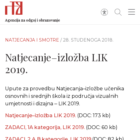
Agencija za odgoj i obrazovanje
NATJECANJA I SMOTRE
/ 28. STUDENOGA 2018.
Natjecanje–izložba LIK
2019.
Upute za provedbu Natjecanja–izložbe učenika
osnovnih i srednjih škola iz područja vizualnih
umjetnosti i dizajna ‒ LIK 2019.
Natjecanje–izložba LIK 2019.
(DOC: 173 kb)
ZADACI, 1A kategorija, LIK 2019.
(DOC: 60 kb)
ZADACI, 2 A,B kategorije, LIK 2019.
(DOC: 82 kb)