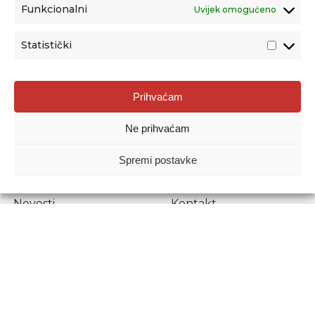
Funkcionalni
Uvijek omogućeno
Statistički
Agencija za odgoj i obrazovanje
Prihvaćam
Donje Svetice 38, 10000 Zagreb
Ne prihvaćam
MATIČNI BROJ:
1778129
OIB:
72193628411
Spremi postavke
Prenošenje sadržaja dopušteno je uz navođenje izvora.
Novosti
Kontakt
Stručni ispiti
Pristup informacijama
Propisi i dokumenti
Zaštita osobnih
podataka
Povjerljiva osoba za
unutarnje prijavljivanje
nepravilnosti
Etički povjerenik