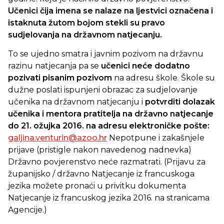
Učenici čija imena se nalaze na ljestvici označena i
istaknuta žutom bojom stekli su pravo
sudjelovanja na državnom natjecanju.
To se ujedno smatra i javnim pozivom na državnu
razinu natjecanja pa se
učenici neće dodatno
pozivati pisanim pozivom
na adresu škole. Škole su
dužne poslati ispunjeni obrazac za sudjelovanje
učenika na državnom natjecanju i
potvrditi dolazak
učenika i mentora pratitelja na državno natjecanje
do 21. ožujka 2016.
na adresu elektroničke pošte:
galjina.venturin@azoo.hr
Nepotpune i zakašnjele
prijave (pristigle nakon navedenog nadnevka)
Državno povjerenstvo neće razmatrati. (Prijavu za
županijsko / državno Natjecanje iz francuskoga
jezika možete pronaći u privitku dokumenta
Natjecanje iz francuskog jezika 2016. na stranicama
Agencije.)