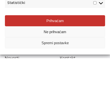
Statistički
Agencija za odgoj i obrazovanje
Prihvaćam
Donje Svetice 38, 10000 Zagreb
Ne prihvaćam
MATIČNI BROJ:
1778129
OIB:
72193628411
Spremi postavke
Prenošenje sadržaja dopušteno je uz navođenje izvora.
Novosti
Kontakt
Stručni ispiti
Pristup informacijama
Propisi i dokumenti
Zaštita osobnih
podataka
Povjerljiva osoba za
unutarnje prijavljivanje
nepravilnosti
Etički povjerenik
Agencije za odgoj i
obrazovanje