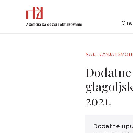
O n
Agencija za odgoj i obrazovanje
NATJECANJA I SMOT
Dodatne 
glagoljs
2021.
Dodatne uput