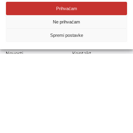
Agencija za odgoj i obrazovanje
Prihvaćam
Donje Svetice 38, 10000 Zagreb
Ne prihvaćam
MATIČNI BROJ:
1778129
OIB:
72193628411
Spremi postavke
Prenošenje sadržaja dopušteno je uz navođenje izvora.
Novosti
Kontakt
Stručni ispiti
Pristup informacijama
Propisi i dokumenti
Zaštita osobnih
podataka
Povjerljiva osoba za
unutarnje prijavljivanje
nepravilnosti
Etički povjerenik
Agencije za odgoj i
obrazovanje
Copyright © Agencija za odgoj i obrazovanje.