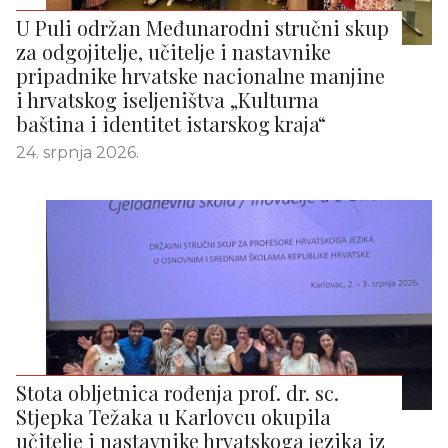
U Puli održan Međunarodni stručni skup
za odgojitelje, učitelje i nastavnike
pripadnike hrvatske nacionalne manjine
i hrvatskog iseljeništva „Kulturna
baština i identitet istarskog kraja“
24. srpnja 2026.
Stota obljetnica rođenja prof. dr. sc.
Stjepka Težaka u Karlovcu okupila
učitelje i nastavnike hrvatskoga jezika iz