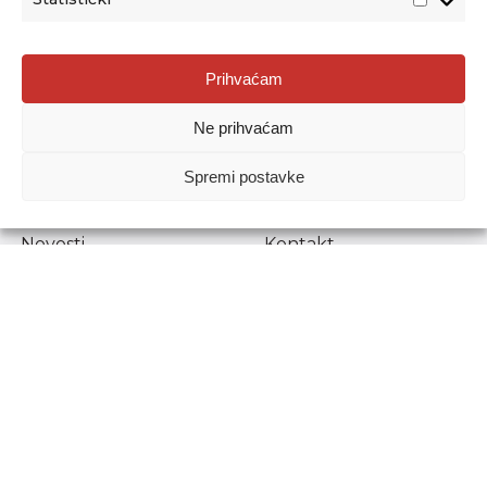
Agencija za odgoj i obrazovanje
Prihvaćam
Donje Svetice 38, 10000 Zagreb
Ne prihvaćam
MATIČNI BROJ:
1778129
OIB:
72193628411
Spremi postavke
Prenošenje sadržaja dopušteno je uz navođenje izvora.
Novosti
Kontakt
Stručni ispiti
Pristup informacijama
Propisi i dokumenti
Zaštita osobnih
podataka
Povjerljiva osoba za
unutarnje prijavljivanje
nepravilnosti
Etički povjerenik
Agencije za odgoj i
obrazovanje