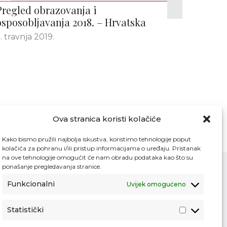
Pregled obrazovanja i
osposobljavanja 2018. – Hrvatska
. travnja 2019.
Ova stranica koristi kolačiće
Kako bismo pružili najbolja iskustva, koristimo tehnologije poput
kolačića za pohranu i/ili pristup informacijama o uređaju. Pristanak
na ove tehnologije omogućit će nam obradu podataka kao što su
ponašanje pregledavanja stranice.
Funkcionalni
Uvijek omogućeno
Kontakt
Pristup informacijama
Statistički
Zaštita osobnih podataka