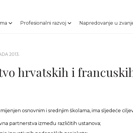
ama
Profesionalni razvoj
Napredovanje u zvanj
ADA 2013.
tvo hrvatskih i francuski
mijenjen osnovnim i srednjim školama, ima sljedeće cilje
ovna partnerstva između različitih ustanova;