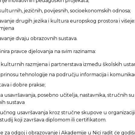
anje inovativnih pedagoških projekata;
 kulturnih, jezičnih, povijesnih, socioekonomskih odnosa;
avanje drugih jezika i kultura europskog prostora i više
zmjena
avanje dvaju obrazovnih sustava.
nira pravce djelovanja na svim razinama:
 i kulturnih razmjena i partnerstava između školskih ust
oprinosu tehnologije na području informacija i komunikac
ava i dobre prakse;
 usavršavanja, posebno učitelja, nastavnika, stručnih sur
ih sustava
ručnog usavršavanja kroz stručne skupove u organizaciji 
studij koji završava diplomom ili certifikatom.
e za odgoj i obrazovanje i Akademije u Nici radit će godi