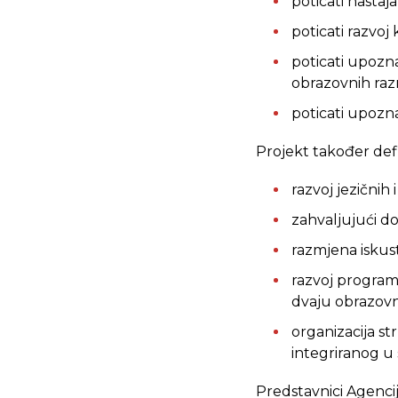
poticati nastaj
poticati razvoj
poticati upozn
obrazovnih ra
poticati upozn
Projekt također defi
razvoj jezičnih
zahvaljujući d
razmjena iskust
razvoj programa
dvaju obrazovn
organizacija st
integriranog u 
Predstavnici Agencij