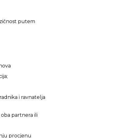
jezičnost putem
anova
ija;
adnika i ravnatelja
oba partnera ili
šnju procjenu