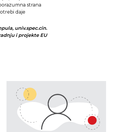
sporazumna strana
potrebi daje
pula, univ.spec.cin.
adnju i projekte EU