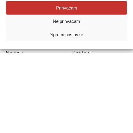
Agencija za odgoj i obrazovanje
Prihvaćam
Donje Svetice 38, 10000 Zagreb
Ne prihvaćam
MATIČNI BROJ:
1778129
OIB:
72193628411
Spremi postavke
Prenošenje sadržaja dopušteno je uz navođenje izvora.
Novosti
Kontakt
Stručni ispiti
Pristup informacijama
Propisi i dokumenti
Zaštita osobnih
podataka
Povjerljiva osoba za
unutarnje prijavljivanje
nepravilnosti
Etički povjerenik
Agencije za odgoj i
obrazovanje
Copyright © Agencija za odgoj i obrazovanje.