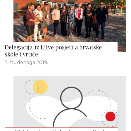
Delegacija iz Litve posjetila hrvatske
škole i vrtiće
7. studenoga 2019.