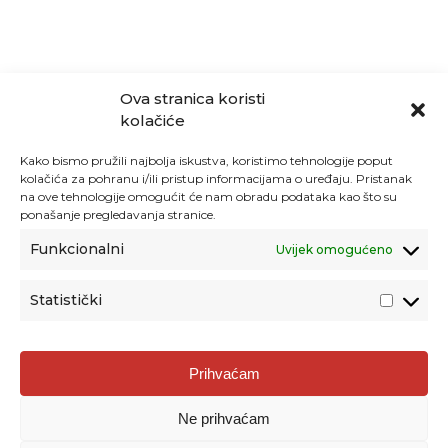
Ova stranica koristi
kolačiće
Kako bismo pružili najbolja iskustva, koristimo tehnologije poput
kolačića za pohranu i/ili pristup informacijama o uređaju. Pristanak
na ove tehnologije omogućit će nam obradu podataka kao što su
ponašanje pregledavanja stranice.
Funkcionalni
Uvijek omogućeno
Statistički
Agencija za odgoj i obrazovanje
Prihvaćam
Donje Svetice 38, 10000 Zagreb
Ne prihvaćam
MATIČNI BROJ:
1778129
OIB:
72193628411