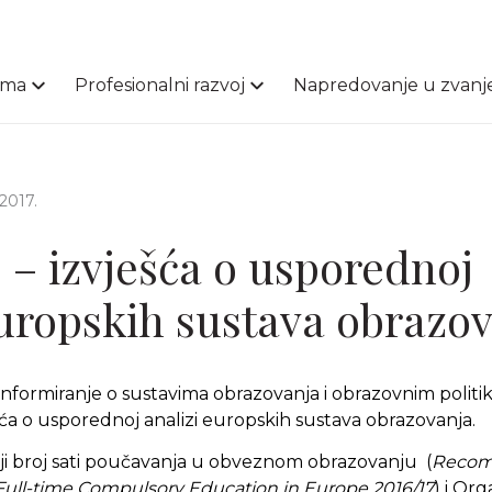
ama
Profesionalni razvoj
Napredovanje u zvanj
2017.
 – izvješća o usporednoj
europskih sustava obrazo
nformiranje o sustavima obrazovanja i obrazovnim polit
ešća o usporednoj analizi europskih sustava obrazovanja.
i broj sati poučavanja u obveznom obrazovanju (
Recom
 Full-time Compulsory Education in Europe 2016/17
) i Or