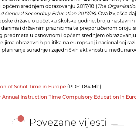
i općem srednjem obrazovanju 2017/18 (
The Organisatio
d General Secondary Education 2017/18).
Ova izvješća da
pske države o početku školske godine, broju nastavnih 
 danima i državnim praznicima te preporučenom broju s
g predmeta u osnovnom i općem srednjem obrazovanju. 
ljima obrazovnih politika na europskoj i nacionalnoj razin
a planiranje suradnje i zajedničkih aktivnosti u međunar
on of Schol Time in Europe
(PDF: 1.84 Mb)
nnual Instruction Time Compulsory Education in Eur
Povezane vijesti