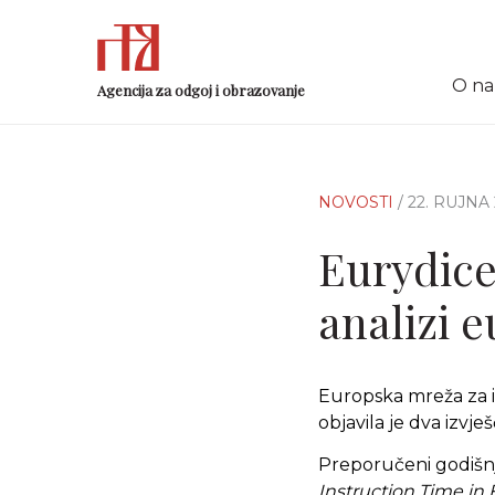
O n
Agencija za odgoj i obrazovanje
NOVOSTI
/ 22. RUJNA 
Eurydice
analizi 
Europska mreža za i
objavila je dva izvj
Preporučeni godišnj
Instruction Time in