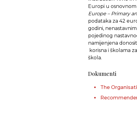
Europi u osnovnom 
Europe – Primary an
podataka za 42 euro
godini, nenastavnim
pojedinog nastavno
namijenjena donosite
korisna i školama z
škola.
Dokumenti
The Organisati
Recommender A