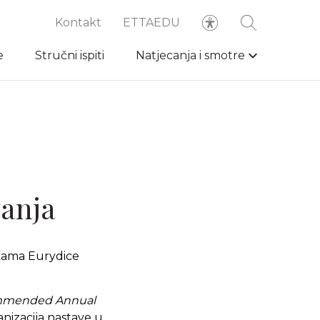
Kontakt
ETTAEDU
e
Stručni ispiti
Natjecanja i smotre
vanja
ikama Eurydice
mended Annual
ganizacija nastave u