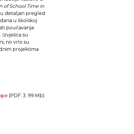
n of School Time in
ju detaljan pregled
dana u školskoj
ati poučavanja
Izvješća su
i, no vrlo su
odnim projektima
ope
(PDF: 3. 99 Mb)