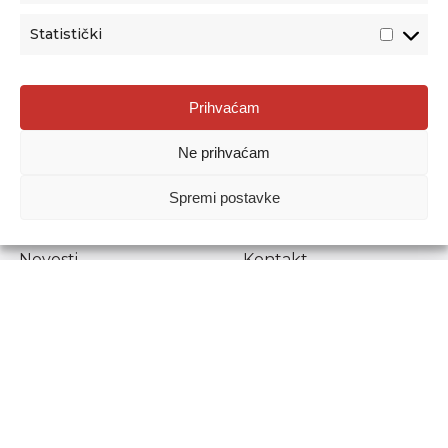
Statistički
Agencija za odgoj i obrazovanje
Prihvaćam
Donje Svetice 38, 10000 Zagreb
Ne prihvaćam
MATIČNI BROJ:
1778129
OIB:
72193628411
Spremi postavke
Prenošenje sadržaja dopušteno je uz navođenje izvora.
Novosti
Kontakt
Stručni ispiti
Pristup informacijama
Propisi i dokumenti
Zaštita osobnih
podataka
Povjerljiva osoba za
unutarnje prijavljivanje
nepravilnosti
Etički povjerenik
Agencije za odgoj i