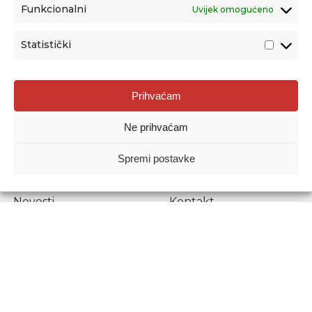
Funkcionalni
Uvijek omogućeno
Statistički
Agencija za odgoj i obrazovanje
Prihvaćam
Donje Svetice 38, 10000 Zagreb
Ne prihvaćam
MATIČNI BROJ:
1778129
OIB:
72193628411
Spremi postavke
Prenošenje sadržaja dopušteno je uz navođenje izvora.
Novosti
Kontakt
Stručni ispiti
Pristup informacijama
Propisi i dokumenti
Zaštita osobnih
podataka
Povjerljiva osoba za
unutarnje prijavljivanje
nepravilnosti
Etički povjerenik