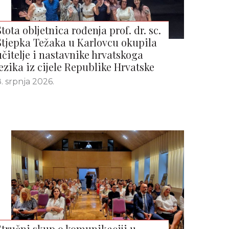
Stota obljetnica rođenja prof. dr. sc.
Stjepka Težaka u Karlovcu okupila
učitelje i nastavnike hrvatskoga
jezika iz cijele Republike Hrvatske
. srpnja 2026.
Stručni skup o komunikaciji u