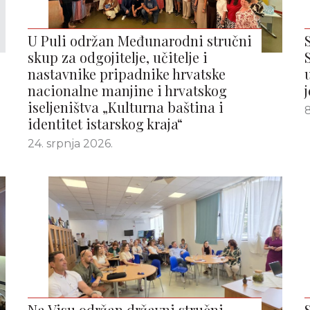
U Puli održan Međunarodni stručni
skup za odgojitelje, učitelje i
nastavnike pripadnike hrvatske
nacionalne manjine i hrvatskog
iseljeništva „Kulturna baština i
8
identitet istarskog kraja“
24. srpnja 2026.
Na Visu održan državni stručni