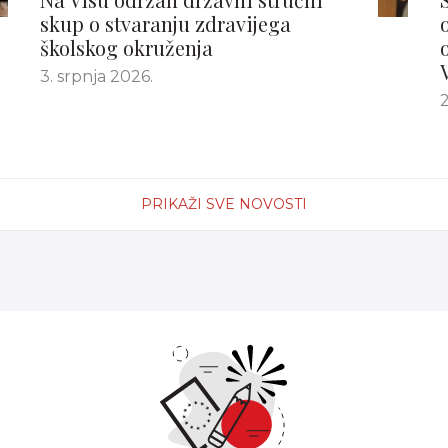
skup o stvaranju zdravijega
školskog okruženja
3. srpnja 2026.
2
PRIKAŽI SVE NOVOSTI