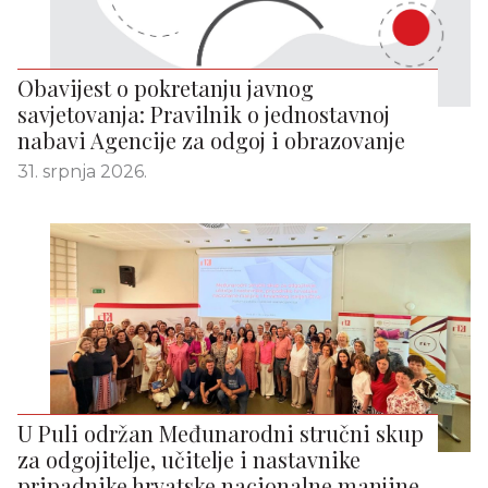
Obavijest o pokretanju javnog
savjetovanja: Pravilnik o jednostavnoj
nabavi Agencije za odgoj i obrazovanje
31. srpnja 2026.
U Puli održan Međunarodni stručni skup
za odgojitelje, učitelje i nastavnike
pripadnike hrvatske nacionalne manjine