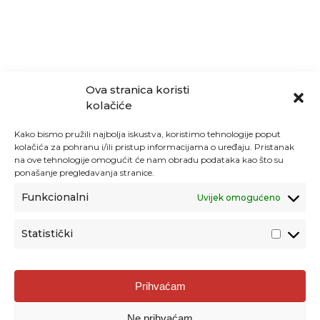
Ova stranica koristi
kolačiće
Kako bismo pružili najbolja iskustva, koristimo tehnologije poput
kolačića za pohranu i/ili pristup informacijama o uređaju. Pristanak
na ove tehnologije omogućit će nam obradu podataka kao što su
ponašanje pregledavanja stranice.
Funkcionalni
Uvijek omogućeno
Statistički
Agencija za odgoj i obrazovanje
Prihvaćam
Donje Svetice 38, 10000 Zagreb
Ne prihvaćam
MATIČNI BROJ:
1778129