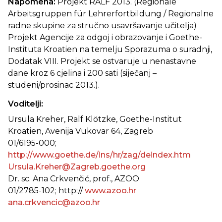
Napomena:
Projekt RALF 2013. (Regionale
Arbeitsgruppen für Lehrerfortbildung / Regionalne
radne skupine za stručno usavršavanje učitelja)
Projekt Agencije za odgoj i obrazovanje i Goethe-
Instituta Kroatien na temelju Sporazuma o suradnji,
Dodatak VIII. Projekt se ostvaruje u nenastavne
dane kroz 6 cjelina i 200 sati (siječanj –
studeni/prosinac 2013.).
Voditelji:
Ursula Kreher, Ralf Klötzke, Goethe-Institut
Kroatien, Avenija Vukovar 64, Zagreb
01/6195-000;
http://www.goethe.de/ins/hr/zag/deindex.htm
Ursula.Kreher@Zagreb.goethe.org
Dr. sc. Ana Crkvenčić, prof., AZOO
01/2785-102; http://
www.azoo.hr
ana.crkvencic@azoo.hr