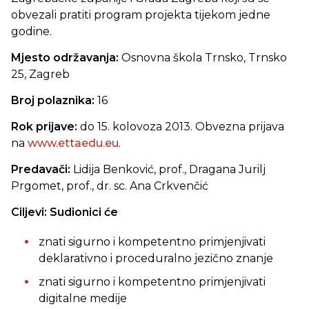
obvezali pratiti program projekta tijekom jedne
godine.
Mjesto održavanja:
Osnovna škola Trnsko, Trnsko
25, Zagreb
Broj polaznika:
16
Rok prijave:
do 15. kolovoza 2013. Obvezna prijava
na
www.ettaedu.eu
.
Predavači:
Lidija Benković, prof., Dragana Jurilj
Prgomet, prof., dr. sc. Ana Crkvenčić
Ciljevi: Sudionici će
znati sigurno i kompetentno primjenjivati
deklarativno i proceduralno jezično znanje
znati sigurno i kompetentno primjenjivati
digitalne medije