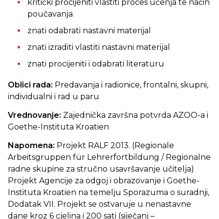
kritički procijeniti vlastiti proces učenja te način
poučavanja
znati odabrati nastavni materijal
znati izraditi vlastiti nastavni materijal
znati procijeniti i odabrati literaturu
Oblici rada:
Predavanja i radionice, frontalni, skupni,
individualni i rad u paru
Vrednovanje:
Zajednička završna potvrda AZOO-a i
Goethe-Instituta Kroatien
Napomena:
Projekt RALF 2013. (Regionale
Arbeitsgruppen für Lehrerfortbildung / Regionalne
radne skupine za stručno usavršavanje učitelja)
Projekt Agencije za odgoj i obrazovanje i Goethe-
Instituta Kroatien na temelju Sporazuma o suradnji,
Dodatak VII. Projekt se ostvaruje u nenastavne
dane kroz 6 cjelina i 200 sati (siječanj –