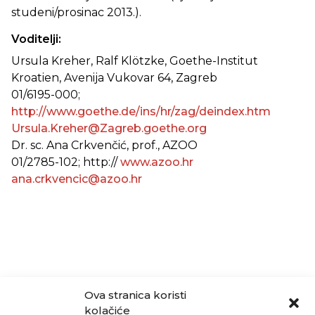
studeni/prosinac 2013.).
Voditelji:
Ursula Kreher, Ralf Klötzke, Goethe-Institut
Kroatien, Avenija Vukovar 64, Zagreb
01/6195-000;
http://www.goethe.de/ins/hr/zag/deindex.htm
Ursula.Kreher@Zagreb.goethe.org
Dr. sc. Ana Crkvenčić, prof., AZOO
01/2785-102; http://
www.azoo.hr
ana.crkvencic@azoo.hr
Ova stranica koristi
kolačiće