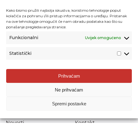
Kako bismo pružili najbolja iskustva, koristimo tehnologije poput
kolačića za pohranu i/ili pristup informacijama o uređaju. Pristanak
na ove tehnologije omogućit će nam obradu podataka kao što su
ponašanje pregledavanja stranice.
Funkcionalni
Uvijek omogućeno
Statistički
Agencija za odgoj i obrazovanje
Prihvaćam
Donje Svetice 38, 10000 Zagreb
Ne prihvaćam
MATIČNI BROJ:
1778129
OIB:
72193628411
Spremi postavke
Prenošenje sadržaja dopušteno je uz navođenje izvora.
Novosti
Kontakt
Stručni ispiti
Pristup informacijama