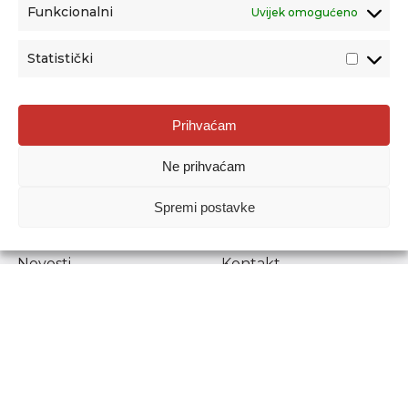
Funkcionalni
Uvijek omogućeno
Statistički
Agencija za odgoj i obrazovanje
Prihvaćam
Donje Svetice 38, 10000 Zagreb
Ne prihvaćam
MATIČNI BROJ:
1778129
OIB:
72193628411
Spremi postavke
Prenošenje sadržaja dopušteno je uz navođenje izvora.
Novosti
Kontakt
Stručni ispiti
Pristup informacijama
Propisi i dokumenti
Zaštita osobnih
podataka
Povjerljiva osoba za
unutarnje prijavljivanje
nepravilnosti
Etički povjerenik