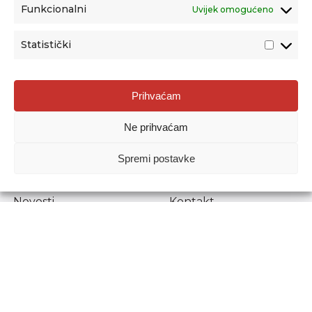
Funkcionalni
Uvijek omogućeno
Statistički
Agencija za odgoj i obrazovanje
Prihvaćam
Donje Svetice 38, 10000 Zagreb
Ne prihvaćam
MATIČNI BROJ:
1778129
OIB:
72193628411
Spremi postavke
Prenošenje sadržaja dopušteno je uz navođenje izvora.
Novosti
Kontakt
Stručni ispiti
Pristup informacijama
Propisi i dokumenti
Zaštita osobnih
podataka
Povjerljiva osoba za
unutarnje prijavljivanje
nepravilnosti
Etički povjerenik