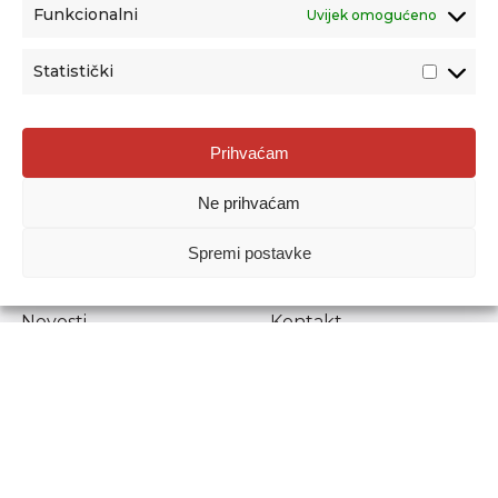
Funkcionalni
Uvijek omogućeno
Statistički
Agencija za odgoj i obrazovanje
Prihvaćam
Donje Svetice 38, 10000 Zagreb
Ne prihvaćam
MATIČNI BROJ:
1778129
OIB:
72193628411
Spremi postavke
Prenošenje sadržaja dopušteno je uz navođenje izvora.
Novosti
Kontakt
Stručni ispiti
Pristup informacijama
Propisi i dokumenti
Zaštita osobnih
podataka
Povjerljiva osoba za
unutarnje prijavljivanje
nepravilnosti
Etički povjerenik