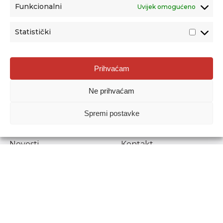
Funkcionalni
Uvijek omogućeno
Statistički
Agencija za odgoj i obrazovanje
Prihvaćam
Donje Svetice 38, 10000 Zagreb
Ne prihvaćam
MATIČNI BROJ:
1778129
OIB:
72193628411
Spremi postavke
Prenošenje sadržaja dopušteno je uz navođenje izvora.
Novosti
Kontakt
Stručni ispiti
Pristup informacijama
Propisi i dokumenti
Zaštita osobnih
podataka
Povjerljiva osoba za
unutarnje prijavljivanje
nepravilnosti
Etički povjerenik