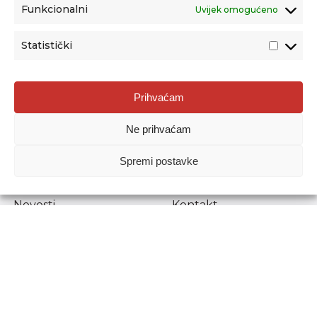
Funkcionalni
Uvijek omogućeno
Statistički
Agencija za odgoj i obrazovanje
Prihvaćam
Donje Svetice 38, 10000 Zagreb
Ne prihvaćam
MATIČNI BROJ:
1778129
OIB:
72193628411
Spremi postavke
Prenošenje sadržaja dopušteno je uz navođenje izvora.
Novosti
Kontakt
Stručni ispiti
Pristup informacijama
Propisi i dokumenti
Zaštita osobnih
podataka
Povjerljiva osoba za
unutarnje prijavljivanje
nepravilnosti
Etički povjerenik