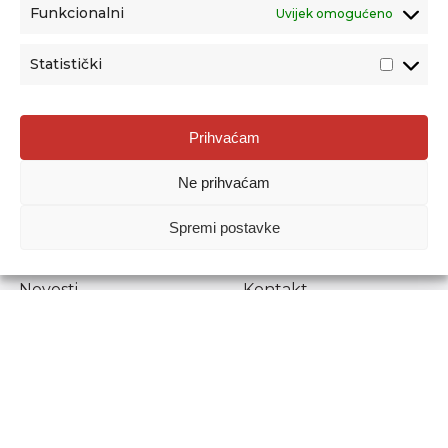
Funkcionalni
Uvijek omogućeno
Statistički
Agencija za odgoj i obrazovanje
Prihvaćam
Donje Svetice 38, 10000 Zagreb
Ne prihvaćam
MATIČNI BROJ:
1778129
OIB:
72193628411
Spremi postavke
Prenošenje sadržaja dopušteno je uz navođenje izvora.
Novosti
Kontakt
Stručni ispiti
Pristup informacijama
Propisi i dokumenti
Zaštita osobnih
podataka
Povjerljiva osoba za
unutarnje prijavljivanje
nepravilnosti
Etički povjerenik