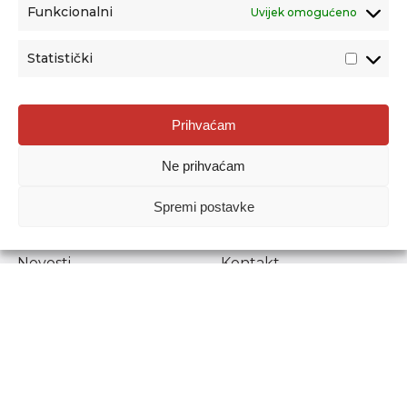
Funkcionalni
Uvijek omogućeno
Statistički
Agencija za odgoj i obrazovanje
Prihvaćam
Donje Svetice 38, 10000 Zagreb
Ne prihvaćam
MATIČNI BROJ:
1778129
OIB:
72193628411
Spremi postavke
Prenošenje sadržaja dopušteno je uz navođenje izvora.
Novosti
Kontakt
Stručni ispiti
Pristup informacijama
Propisi i dokumenti
Zaštita osobnih
podataka
Povjerljiva osoba za
unutarnje prijavljivanje
nepravilnosti
Etički povjerenik