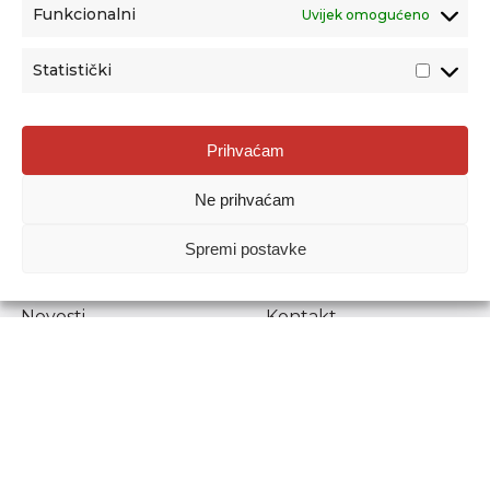
Funkcionalni
Uvijek omogućeno
Statistički
Agencija za odgoj i obrazovanje
Prihvaćam
Donje Svetice 38, 10000 Zagreb
Ne prihvaćam
MATIČNI BROJ:
1778129
OIB:
72193628411
Spremi postavke
Prenošenje sadržaja dopušteno je uz navođenje izvora.
Novosti
Kontakt
Stručni ispiti
Pristup informacijama
Propisi i dokumenti
Zaštita osobnih
podataka
Povjerljiva osoba za
unutarnje prijavljivanje
nepravilnosti
Etički povjerenik