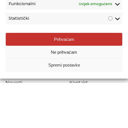
Funkcionalni
Uvijek omogućeno
Statistički
Agencija za odgoj i obrazovanje
Prihvaćam
Donje Svetice 38, 10000 Zagreb
Ne prihvaćam
MATIČNI BROJ:
1778129
OIB:
72193628411
Spremi postavke
Prenošenje sadržaja dopušteno je uz navođenje izvora.
Novosti
Kontakt
Stručni ispiti
Pristup informacijama
Propisi i dokumenti
Zaštita osobnih
podataka
Povjerljiva osoba za
unutarnje prijavljivanje
nepravilnosti
Etički povjerenik