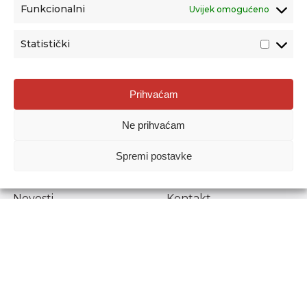
Funkcionalni
Uvijek omogućeno
Statistički
Agencija za odgoj i obrazovanje
Prihvaćam
Donje Svetice 38, 10000 Zagreb
Ne prihvaćam
MATIČNI BROJ:
1778129
OIB:
72193628411
Spremi postavke
Prenošenje sadržaja dopušteno je uz navođenje izvora.
Novosti
Kontakt
Stručni ispiti
Pristup informacijama
Propisi i dokumenti
Zaštita osobnih
podataka
Povjerljiva osoba za
unutarnje prijavljivanje
nepravilnosti
Etički povjerenik