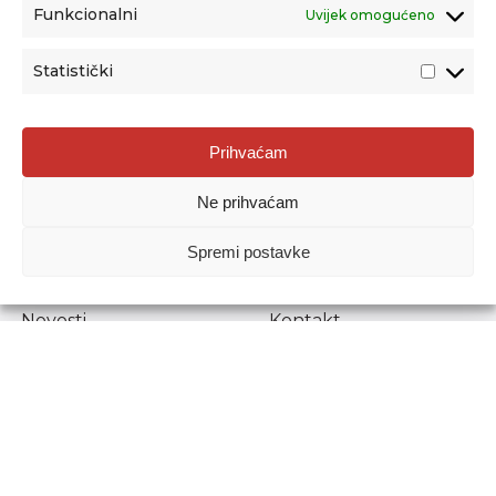
Funkcionalni
Uvijek omogućeno
Statistički
Agencija za odgoj i obrazovanje
Prihvaćam
Donje Svetice 38, 10000 Zagreb
Ne prihvaćam
MATIČNI BROJ:
1778129
OIB:
72193628411
Spremi postavke
Prenošenje sadržaja dopušteno je uz navođenje izvora.
Novosti
Kontakt
Stručni ispiti
Pristup informacijama
Propisi i dokumenti
Zaštita osobnih
podataka
Povjerljiva osoba za
unutarnje prijavljivanje
nepravilnosti
Etički povjerenik