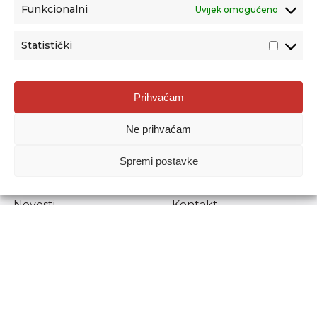
Funkcionalni
Uvijek omogućeno
Statistički
Agencija za odgoj i obrazovanje
Prihvaćam
Donje Svetice 38, 10000 Zagreb
Ne prihvaćam
MATIČNI BROJ:
1778129
OIB:
72193628411
Spremi postavke
Prenošenje sadržaja dopušteno je uz navođenje izvora.
Novosti
Kontakt
Stručni ispiti
Pristup informacijama
Propisi i dokumenti
Zaštita osobnih
podataka
Povjerljiva osoba za
unutarnje prijavljivanje
nepravilnosti
Etički povjerenik