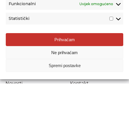
Funkcionalni
Uvijek omogućeno
Statistički
Agencija za odgoj i obrazovanje
Prihvaćam
Donje Svetice 38, 10000 Zagreb
Ne prihvaćam
MATIČNI BROJ:
1778129
OIB:
72193628411
Spremi postavke
Prenošenje sadržaja dopušteno je uz navođenje izvora.
Novosti
Kontakt
Stručni ispiti
Pristup informacijama
Propisi i dokumenti
Zaštita osobnih
podataka
Povjerljiva osoba za
unutarnje prijavljivanje
nepravilnosti
Etički povjerenik