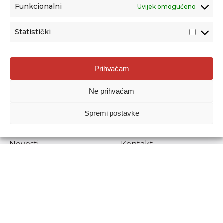
Funkcionalni
Uvijek omogućeno
Statistički
Agencija za odgoj i obrazovanje
Prihvaćam
Donje Svetice 38, 10000 Zagreb
Ne prihvaćam
MATIČNI BROJ:
1778129
OIB:
72193628411
Spremi postavke
Prenošenje sadržaja dopušteno je uz navođenje izvora.
Novosti
Kontakt
Stručni ispiti
Pristup informacijama
Propisi i dokumenti
Zaštita osobnih
podataka
Povjerljiva osoba za
unutarnje prijavljivanje
nepravilnosti
Etički povjerenik