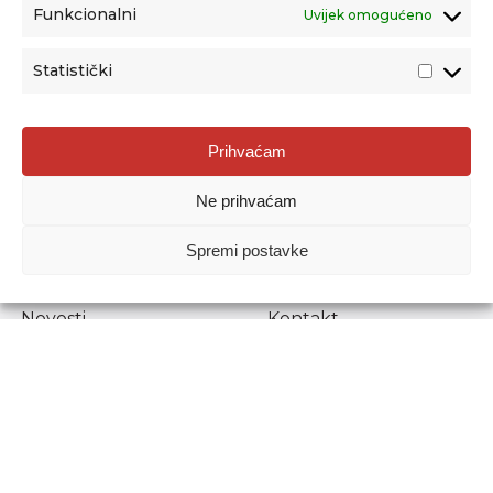
Funkcionalni
Uvijek omogućeno
Statistički
Agencija za odgoj i obrazovanje
Prihvaćam
Donje Svetice 38, 10000 Zagreb
Ne prihvaćam
MATIČNI BROJ:
1778129
OIB:
72193628411
Spremi postavke
Prenošenje sadržaja dopušteno je uz navođenje izvora.
Novosti
Kontakt
Stručni ispiti
Pristup informacijama
Propisi i dokumenti
Zaštita osobnih
podataka
Povjerljiva osoba za
unutarnje prijavljivanje
nepravilnosti
Etički povjerenik