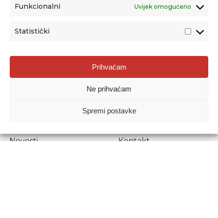
Funkcionalni
Uvijek omogućeno
Statistički
Agencija za odgoj i obrazovanje
Prihvaćam
Donje Svetice 38, 10000 Zagreb
Ne prihvaćam
MATIČNI BROJ:
1778129
OIB:
72193628411
Spremi postavke
Prenošenje sadržaja dopušteno je uz navođenje izvora.
Novosti
Kontakt
Stručni ispiti
Pristup informacijama
Propisi i dokumenti
Zaštita osobnih
podataka
Povjerljiva osoba za
unutarnje prijavljivanje
nepravilnosti
Etički povjerenik