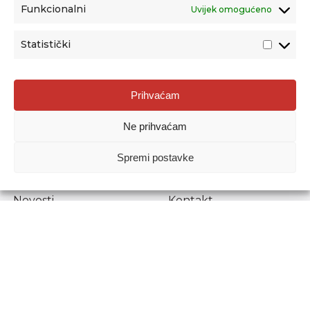
Funkcionalni
Uvijek omogućeno
Statistički
Agencija za odgoj i obrazovanje
Prihvaćam
Donje Svetice 38, 10000 Zagreb
Ne prihvaćam
MATIČNI BROJ:
1778129
OIB:
72193628411
Spremi postavke
Prenošenje sadržaja dopušteno je uz navođenje izvora.
Novosti
Kontakt
Stručni ispiti
Pristup informacijama
Propisi i dokumenti
Zaštita osobnih
podataka
Povjerljiva osoba za
unutarnje prijavljivanje
nepravilnosti
Etički povjerenik