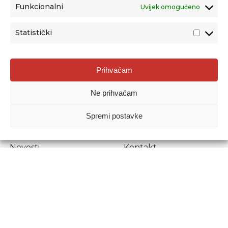
Funkcionalni
Uvijek omogućeno
Statistički
Agencija za odgoj i obrazovanje
Prihvaćam
Donje Svetice 38, 10000 Zagreb
Ne prihvaćam
MATIČNI BROJ:
1778129
OIB:
72193628411
Spremi postavke
Prenošenje sadržaja dopušteno je uz navođenje izvora.
Novosti
Kontakt
Stručni ispiti
Pristup informacijama
Propisi i dokumenti
Zaštita osobnih
podataka
Povjerljiva osoba za
unutarnje prijavljivanje
nepravilnosti
Etički povjerenik